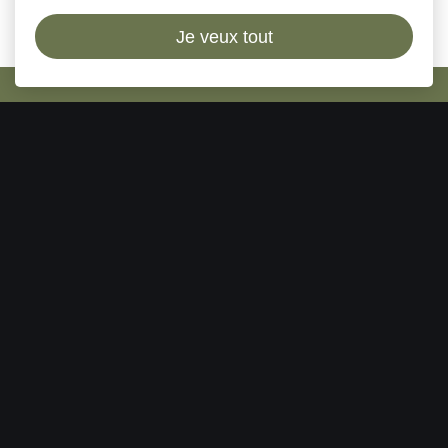
Je veux tout
Plan du site
Accueil
Le mot du fondateur
Offres d'emploi
Nous contacter
Légal
Cookies