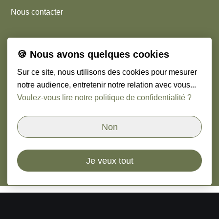
Nous contacter
Légal
🍪 Nous avons quelques cookies
Sur ce site, nous utilisons des cookies pour mesurer
Cookies
notre audience, entretenir notre relation avec vous...
Mentions légales
Voulez-vous lire notre politique de confidentialité ?
Non
Nous suivre
Linkedin
Je veux tout
© Copyright
2026
Orso & Paoli - Cabinet de chasseurs
de têtes