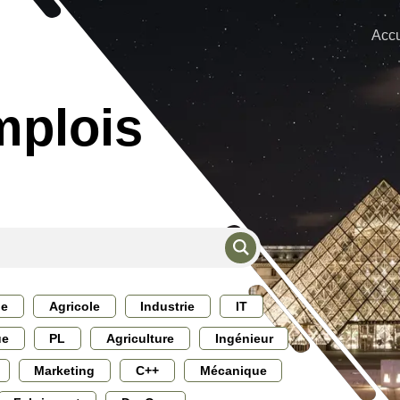
Accu
mplois
ie
Agricole
Industrie
IT
ue
PL
Agriculture
Ingénieur
Marketing
C++
Mécanique