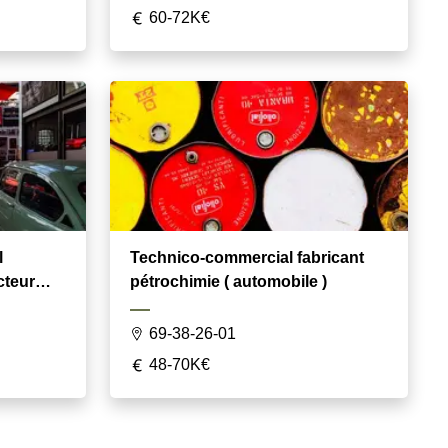
60-72K€
l
Technico-commercial fabricant
cteur
pétrochimie ( automobile )
69-38-26-01
48-70K€