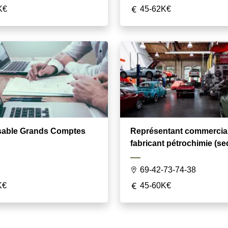
K€
45-62K€
able Grands Comptes
Représentant commercia
fabricant pétrochimie (se
automotive)
69-42-73-74-38
K€
45-60K€