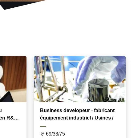
u
Business developeur - fabricant
 en R&D /
équipement industriel / Usines /
69/33/75