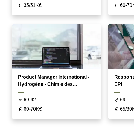
35/51K€
60-70
Product Manager International -
Respons
Hydrogène - Chimie des
EPI
Matériaux ( Commerce Marketing
Management )
69-42
69
60-70K€
65/80