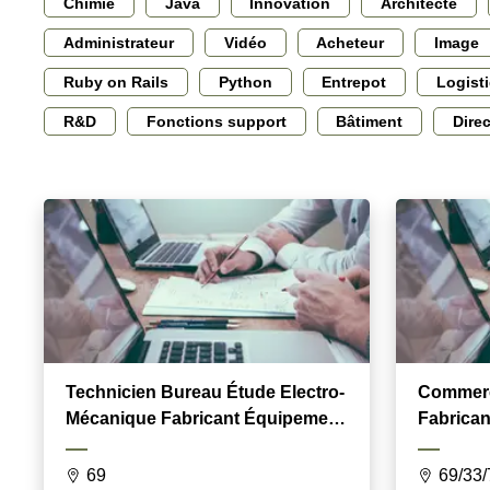
Chimie
Java
Innovation
Architecte
Administrateur
Vidéo
Acheteur
Image
Ruby on Rails
Python
Entrepot
Logist
R&D
Fonctions support
Bâtiment
Dire
Technicien Bureau Étude Electro-
Commerc
Mécanique Fabricant Équipement
Fabricant -- Bien de Fab
Fluide
équipem
69
69/33/