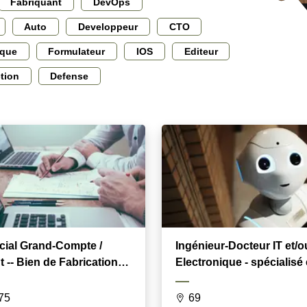
Fabriquant
DevOps
Auto
Developpeur
CTO
ique
Formulateur
IOS
Editeur
ction
Defense
ial Grand-Compte /
Ingénieur-Docteur IT et/o
rication/
Electronique - spécialisé
ent Usine
financement Innovation
75
69