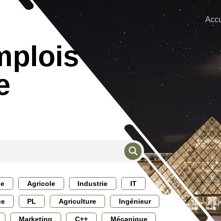
Accu
mplois
e
ie
Agricole
Industrie
IT
ue
PL
Agriculture
Ingénieur
Marketing
C++
Mécanique