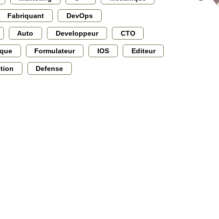
Fabriquant
DevOps
Auto
Developpeur
CTO
ique
Formulateur
IOS
Editeur
ction
Defense