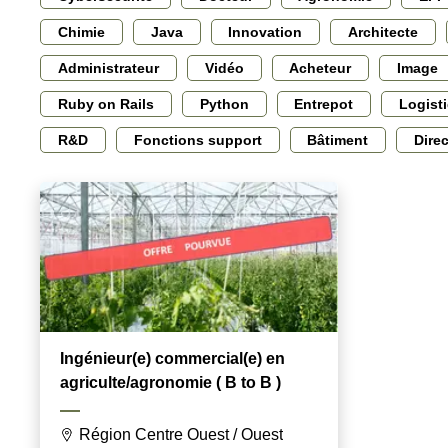
Chimie
Java
Innovation
Architecte
Administrateur
Vidéo
Acheteur
Image
Ruby on Rails
Python
Entrepot
Logist
R&D
Fonctions support
Bâtiment
Dire
Ingénieur(e) commercial(e) en
agriculte/agronomie ( B to B )
Région Centre Ouest / Ouest