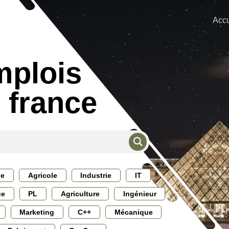
Accu
mplois
e france
ie
Agricole
Industrie
IT
ue
PL
Agriculture
Ingénieur
Marketing
C++
Mécanique