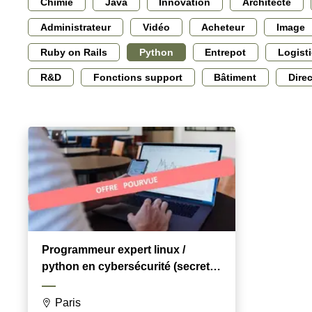
Chimie
Java
Innovation
Architecte
Administrateur
Vidéo
Acheteur
Image
Ruby on Rails
Python
Entrepot
Logist
R&D
Fonctions support
Bâtiment
Dire
Programmeur expert linux /
python en cybersécurité (secret
défense)
Paris