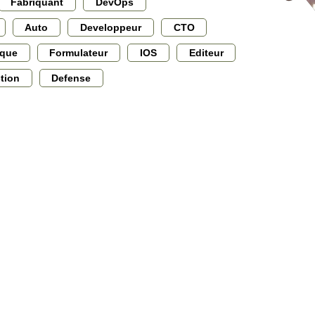
Fabriquant
DevOps
Auto
Developpeur
CTO
ique
Formulateur
IOS
Editeur
ction
Defense