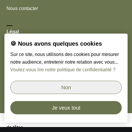
Nous contacter
Légal
🍪 Nous avons quelques cookies
Cookies
Sur ce site, nous utilisons des cookies pour mesurer
Mentions légales
notre audience, entretenir notre relation avec vous...
Voulez-vous lire notre politique de confidentialité ?
Nous suivre
Non
Linkedin
Je veux tout
© Copyright
2026
Orso & Paoli - Cabinet de chasseurs
de têtes