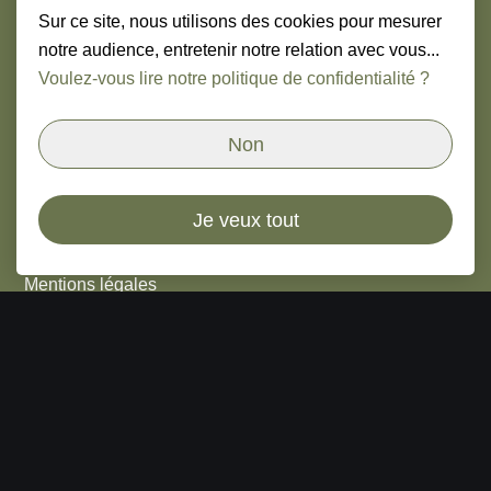
Sur ce site, nous utilisons des cookies pour mesurer
Le mot du fondateur
notre audience, entretenir notre relation avec vous...
Offres d'emploi
Voulez-vous lire notre politique de confidentialité ?
Nous contacter
Non
Légal
Je veux tout
Cookies
Mentions légales
Nous suivre
Linkedin