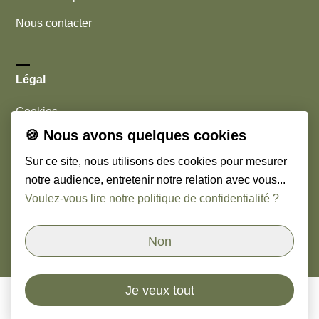
Nous contacter
Légal
Cookies
🍪 Nous avons quelques cookies
Mentions légales
Sur ce site, nous utilisons des cookies pour mesurer
notre audience, entretenir notre relation avec vous...
Nous suivre
Voulez-vous lire notre politique de confidentialité ?
Linkedin
Non
Je veux tout
© Copyright
2026
Orso & Paoli - Cabinet de chasseurs
de têtes