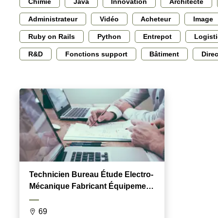
Chimie
Java
Innovation
Architecte
Administrateur
Vidéo
Acheteur
Image
Ruby on Rails
Python
Entrepot
Logist
R&D
Fonctions support
Bâtiment
Dire
Technicien Bureau Étude Electro-
Mécanique Fabricant Équipement
Fluide
69