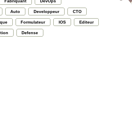
Fabriquant
DevOps
Auto
Developpeur
CTO
ique
Formulateur
IOS
Editeur
ction
Defense