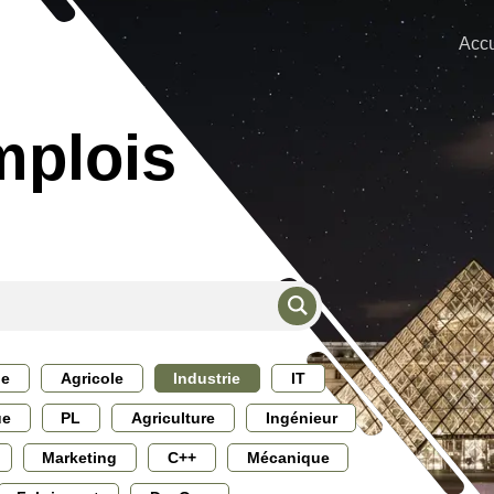
Accu
mplois
ie
Agricole
Industrie
IT
ue
PL
Agriculture
Ingénieur
Marketing
C++
Mécanique