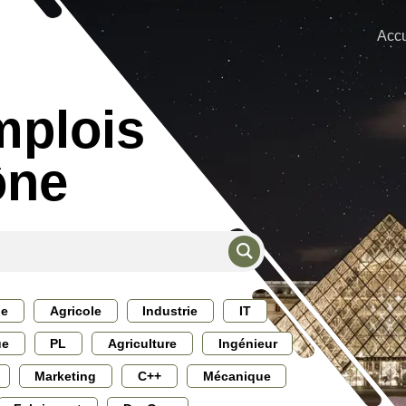
Accu
mplois
ône
ie
Agricole
Industrie
IT
ue
PL
Agriculture
Ingénieur
Marketing
C++
Mécanique