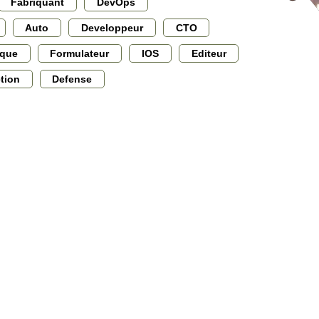
Fabriquant
DevOps
Auto
Developpeur
CTO
ique
Formulateur
IOS
Editeur
ction
Defense