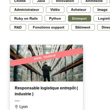
Chimie
Java
Innovation
Architecte
Administrateur
Vidéo
Acheteur
Image
Ruby on Rails
Python
Entrepot
Logist
R&D
Fonctions support
Bâtiment
Dire
Responsable logistique entrepôt (
industrie )
Lyon