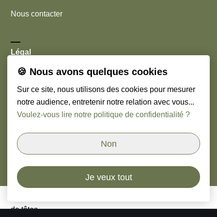
Nous contacter
Légal
🍪 Nous avons quelques cookies
Cookies
Sur ce site, nous utilisons des cookies pour mesurer
Mentions légales
notre audience, entretenir notre relation avec vous...
Voulez-vous lire notre politique de confidentialité ?
Nous suivre
Non
Linkedin
Je veux tout
© Copyright
2026
Orso & Paoli - Cabinet de chasseurs
de têtes