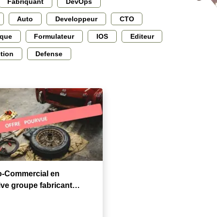
Fabriquant
DevOps
Auto
Developpeur
CTO
ique
Formulateur
IOS
Editeur
ction
Defense
o-Commercial en
ve groupe fabricant
gricole)