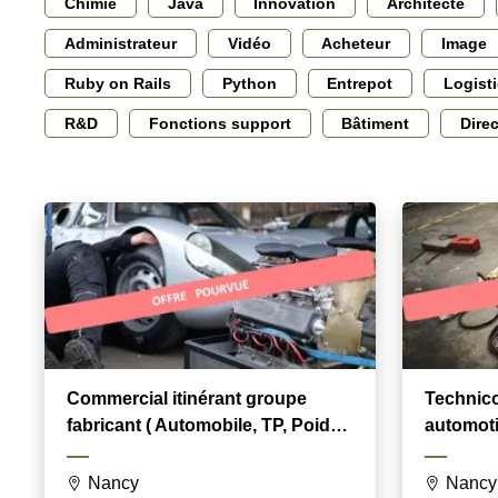
Chimie
Java
Innovation
Architecte
Administrateur
Vidéo
Acheteur
Image
Ruby on Rails
Python
Entrepot
Logist
R&D
Fonctions support
Bâtiment
Dire
Commercial itinérant groupe
Technic
fabricant ( Automobile, TP, Poids
automoti
lourds)
(Auto / A
Nancy
Nancy