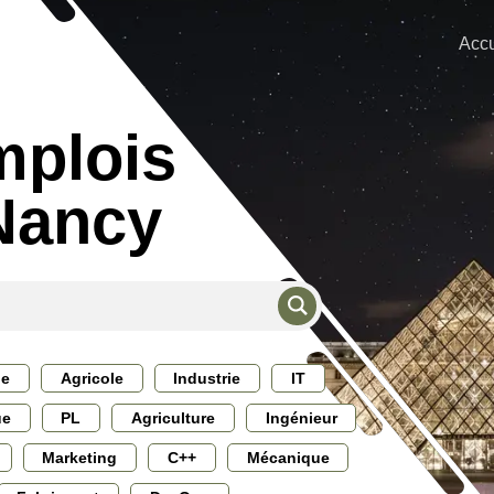
Accu
mplois
 Nancy
ie
Agricole
Industrie
IT
ue
PL
Agriculture
Ingénieur
Marketing
C++
Mécanique