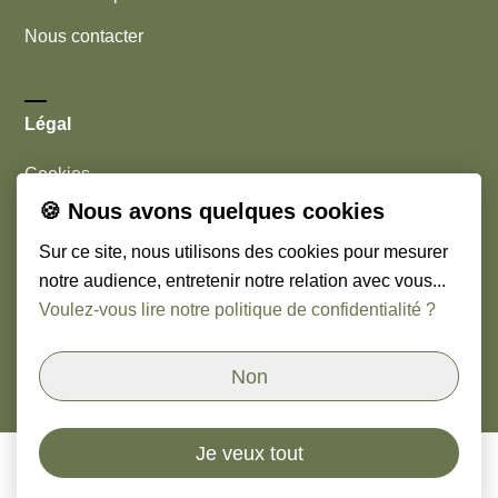
Nous contacter
Légal
Cookies
🍪 Nous avons quelques cookies
Mentions légales
Sur ce site, nous utilisons des cookies pour mesurer
notre audience, entretenir notre relation avec vous...
Nous suivre
Voulez-vous lire notre politique de confidentialité ?
Linkedin
Non
Je veux tout
© Copyright
2026
Orso & Paoli - Cabinet de chasseurs
de têtes