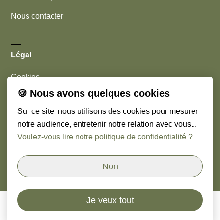
Nous contacter
Légal
Cookies
🍪 Nous avons quelques cookies
Mentions légales
Sur ce site, nous utilisons des cookies pour mesurer
notre audience, entretenir notre relation avec vous...
Nous suivre
Voulez-vous lire notre politique de confidentialité ?
Linkedin
Non
Je veux tout
© Copyright
2026
Orso & Paoli - Cabinet de chasseurs
de têtes