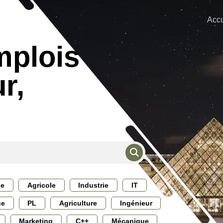
Accu
mplois
r,
ie
Agricole
Industrie
IT
ue
PL
Agriculture
Ingénieur
Marketing
C++
Mécanique