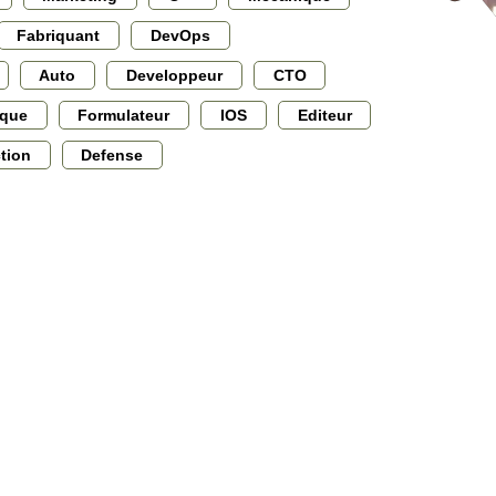
Fabriquant
DevOps
Auto
Developpeur
CTO
ique
Formulateur
IOS
Editeur
ction
Defense