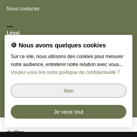
Nous contacter
Légal
🍪 Nous avons quelques cookies
Cookies
Sur ce site, nous utilisons des cookies pour mesurer
Mentions légales
notre audience, entretenir notre relation avec vous...
Voulez-vous lire notre politique de confidentialité ?
Nous suivre
Non
Linkedin
Je veux tout
© Copyright
2026
Orso & Paoli - Cabinet de chasseurs
de têtes