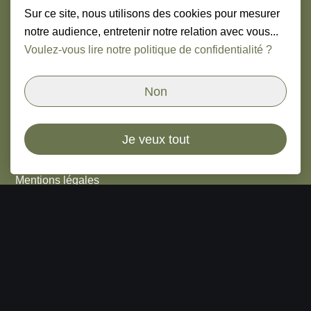
Sur ce site, nous utilisons des cookies pour mesurer
Le mot du fondateur
notre audience, entretenir notre relation avec vous...
Offres d'emploi
Voulez-vous lire notre politique de confidentialité ?
Nous contacter
Non
Légal
Je veux tout
Cookies
Mentions légales
Nous suivre
Linkedin